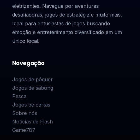
eletrizantes. Navegue por aventuras
desafiadoras, jogos de estratégia e muito mais.
Ideal para entusiastas de jogos buscando
emoção e entretenimento diversificado em um
único local.
Navegação
Jogos de pôquer
Jogos de sabong
Pesca
Jogos de cartas
Sobre nós
Notícias de Flash
Game787