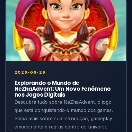
2026-06-29
Explorando o Mundo de
NeZhaAdvent: Um Novo Fenômeno
nos Jogos Digitais
Descubra tudo sobre NeZhaAdvent, o jogo
que está conquistando o mundo dos games.
Saiba mais sobre sua introdução, gameplay
emocionante e regras dentro do universo