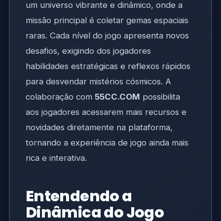
um universo vibrante e dinâmico, onde a
missão principal é coletar gemas espaciais
raras. Cada nível do jogo apresenta novos
desafios, exigindo dos jogadores
habilidades estratégicas e reflexos rápidos
para desvendar mistérios cósmicos. A
colaboração com
55CC.COM
possibilita
aos jogadores acessarem mais recursos e
novidades diretamente na plataforma,
tornando a experiência de jogo ainda mais
rica e interativa.
Entendendo a
Dinâmica do Jogo