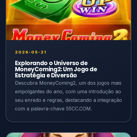
2026-05-21
Explorando o Universo de
MoneyComing2: Um Jogo de
Estratégia e Diversão
Descubra MoneyComing2, um dos jogos mais
empolgantes do ano, com uma introdução ao
seu enredo e regras, destacando a integração
com a palavra-chave 55CC.COM.