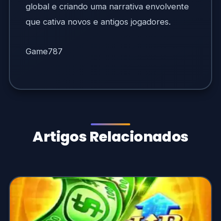
global e criando uma narrativa envolvente
que cativa novos e antigos jogadores.
Game787
Artigos Relacionados