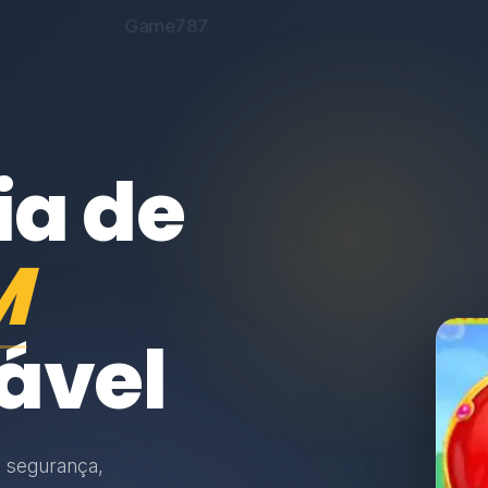
Game787
ia de
M
ável
m segurança,