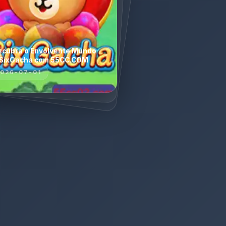
scubra o Envolvente Mundo
 SixGacha com 55CC.COM
026-07-01