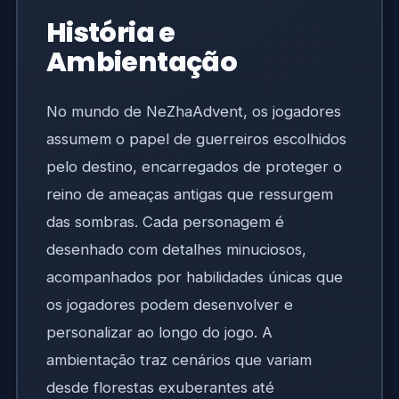
História e
Ambientação
No mundo de NeZhaAdvent, os jogadores
assumem o papel de guerreiros escolhidos
pelo destino, encarregados de proteger o
reino de ameaças antigas que ressurgem
das sombras. Cada personagem é
desenhado com detalhes minuciosos,
acompanhados por habilidades únicas que
os jogadores podem desenvolver e
personalizar ao longo do jogo. A
ambientação traz cenários que variam
desde florestas exuberantes até