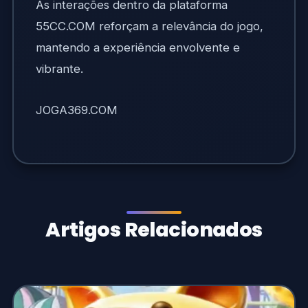
As interações dentro da plataforma
55CC.COM reforçam a relevância do jogo,
mantendo a experiência envolvente e
vibrante.
JOGA369.COM
Artigos Relacionados