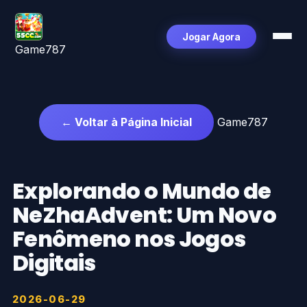
Jogar Agora
Game787
← Voltar à Página Inicial
Game787
Explorando o Mundo de
NeZhaAdvent: Um Novo
Fenômeno nos Jogos
Digitais
2026-06-29