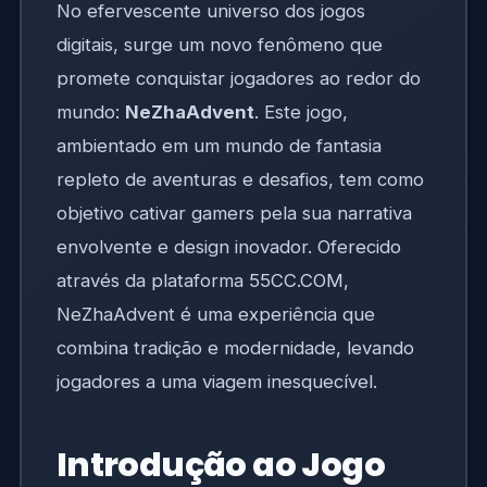
No efervescente universo dos jogos
digitais, surge um novo fenômeno que
promete conquistar jogadores ao redor do
mundo:
NeZhaAdvent
. Este jogo,
ambientado em um mundo de fantasia
repleto de aventuras e desafios, tem como
objetivo cativar gamers pela sua narrativa
envolvente e design inovador. Oferecido
através da plataforma 55CC.COM,
NeZhaAdvent é uma experiência que
combina tradição e modernidade, levando
jogadores a uma viagem inesquecível.
Introdução ao Jogo