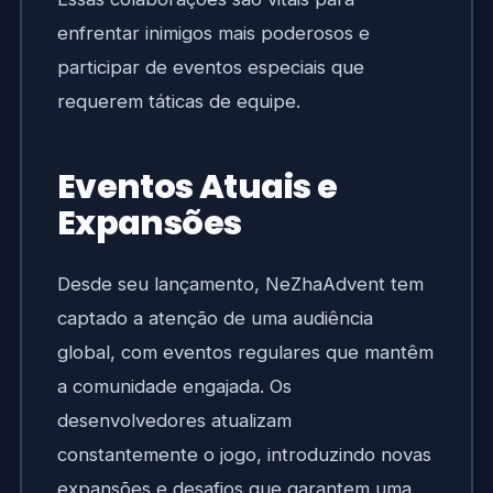
enfrentar inimigos mais poderosos e
participar de eventos especiais que
requerem táticas de equipe.
Eventos Atuais e
Expansões
Desde seu lançamento, NeZhaAdvent tem
captado a atenção de uma audiência
global, com eventos regulares que mantêm
a comunidade engajada. Os
desenvolvedores atualizam
constantemente o jogo, introduzindo novas
expansões e desafios que garantem uma