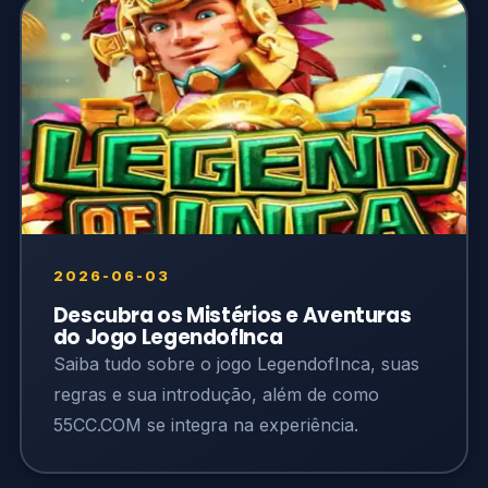
2026-06-03
Descubra os Mistérios e Aventuras
do Jogo LegendofInca
Saiba tudo sobre o jogo LegendofInca, suas
regras e sua introdução, além de como
55CC.COM se integra na experiência.