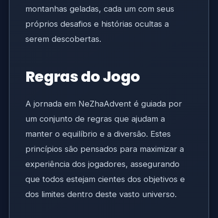
montanhas geladas, cada um com seus
próprios desafios e histórias ocultas a
serem descobertas.
Regras do Jogo
A jornada em NeZhaAdvent é guiada por
um conjunto de regras que ajudam a
manter o equilíbrio e a diversão. Estes
princípios são pensados para maximizar a
experiência dos jogadores, assegurando
que todos estejam cientes dos objetivos e
dos limites dentro deste vasto universo.