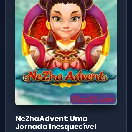
NeZhaAdvent: Uma
Jornada Inesquecível