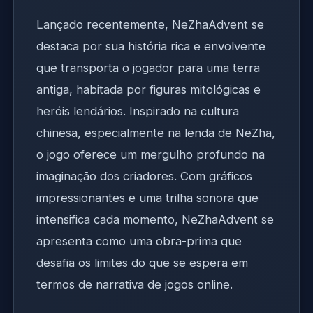
Lançado recentemente, NeZhaAdvent se
destaca por sua história rica e envolvente
que transporta o jogador para uma terra
antiga, habitada por figuras mitológicas e
heróis lendários. Inspirado na cultura
chinesa, especialmente na lenda de NeZha,
o jogo oferece um mergulho profundo na
imaginação dos criadores. Com gráficos
impressionantes e uma trilha sonora que
intensifica cada momento, NeZhaAdvent se
apresenta como uma obra-prima que
desafia os limites do que se espera em
termos de narrativa de jogos online.