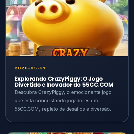
2026-05-31
Explorando CrazyPiggy: O Jogo
Divertido e Inovador do 55CC.COM
Descubra CrazyPiggy, o emocionante jogo
que está conquistando jogadores em
55CC.COM, repleto de desafios e diversão.