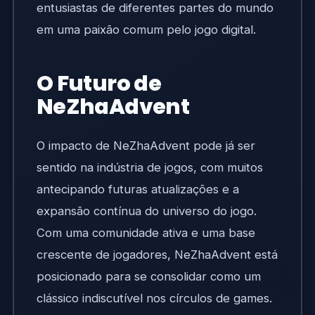
entusiastas de diferentes partes do mundo
em uma paixão comum pelo jogo digital.
O Futuro de
NeZhaAdvent
O impacto de NeZhaAdvent pode já ser
sentido na indústria de jogos, com muitos
antecipando futuras atualizações e a
expansão contínua do universo do jogo.
Com uma comunidade ativa e uma base
crescente de jogadores, NeZhaAdvent está
posicionado para se consolidar como um
clássico indiscutível nos círculos de games.