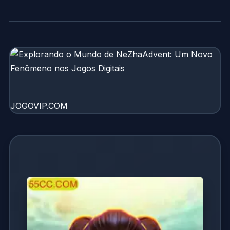
JOGOVIP.COM