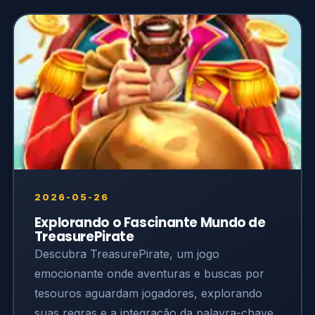
2026-05-26
Explorando o Fascinante Mundo de
TreasurePirate
Descubra TreasurePirate, um jogo
emocionante onde aventuras e buscas por
tesouros aguardam jogadores, explorando
suas regras e a integração da palavra-chave