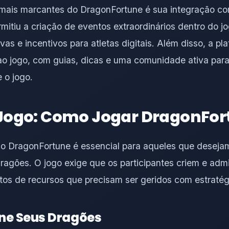
mais marcantes do DragonFortune é sua integração 
mitiu a criação de eventos extraordinários dentro do j
as e incentivos para atletas digitais. Além disso, a p
ao jogo, com guias, dicas e uma comunidade ativa para 
 o jogo.
 Jogo: Como Jogar DragonFor
do DragonFortune é essencial para aqueles que deseja
ragões. O jogo exige que os participantes criem e adm
letos de recursos que precisam ser geridos com estratég
ine Seus Dragões