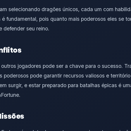
m selecionando dragões únicos, cada um com habilid
 é fundamental, pois quanto mais poderosos eles se tor
 e defender seu reino.
nflitos
 outros jogadores pode ser a chave para o sucesso. Tr
os poderosos pode garantir recursos valiosos e territóri
em surgir, e estar preparado para batalhas épicas é uma
nFortune.
Missões