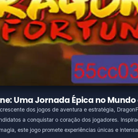
ne: Uma Jornada Épica no Mundo
crescente dos jogos de aventura e estratégia, Drago
ndidatos a conquistar o coração dos jogadores. Inspir
 magia, este jogo promete experiências únicas e inten