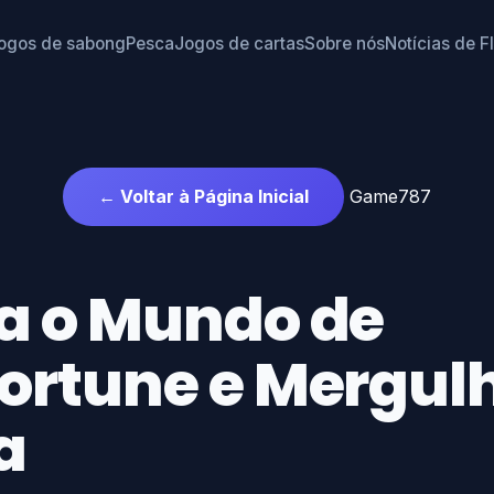
ogos de sabong
Pesca
Jogos de cartas
Sobre nós
Notícias de F
← Voltar à Página Inicial
Game787
a o Mundo de
ortune e Mergul
a