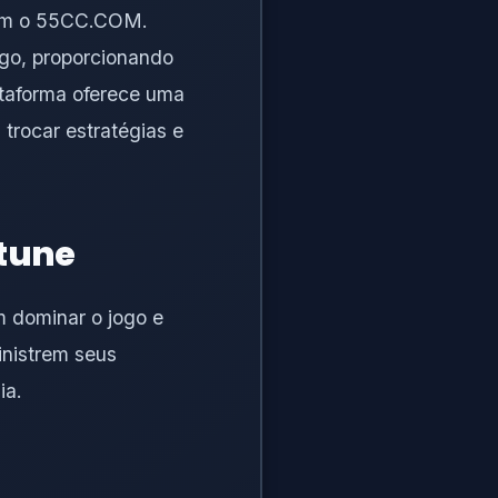
com o 55CC.COM.
ogo, proporcionando
lataforma oferece uma
trocar estratégias e
tune
m dominar o jogo e
inistrem seus
ia.