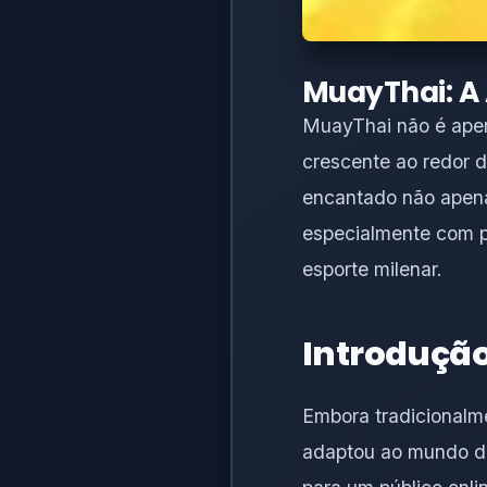
MuayThai: A 
MuayThai não é apen
crescente ao redor d
encantado não apena
especialmente com 
esporte milenar.
Introdução
Embora tradicional
adaptou ao mundo di