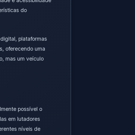
dade e acessibilidade
rísticas do
igital, plataformas
is, oferecendo uma
o, mas um veículo
elmente possível o
das em lutadores
erentes níveis de