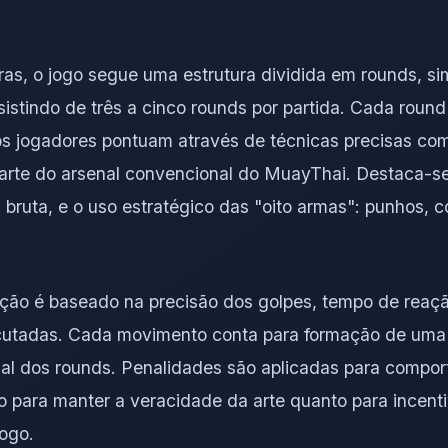
as, o jogo segue uma estrutura dividida em rounds, si
sistindo de três a cinco rounds por partida. Cada roun
 os jogadores pontuam através de técnicas precisas co
parte do arsenal convencional do MuayThai. Destaca-se
 bruta, e o uso estratégico das "oito armas": punhos, c
ção é baseado na precisão dos golpes, tempo de reação
utadas. Cada movimento conta para formação de uma 
final dos rounds. Penalidades são aplicadas para compo
to para manter a veracidade da arte quanto para incentiv
jogo.