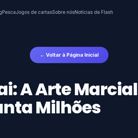
g
Pesca
Jogos de cartas
Sobre nós
Notícias de Flash
← Voltar à Página Inicial
: A Arte Marcial
anta Milhões